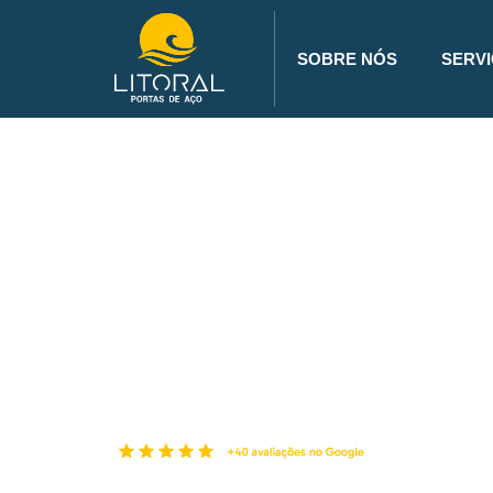
SOBRE NÓS
SERV
SOMOS
ESPECIALISTAS
VENDAS DE
POR
DE AÇO DE EN
Temos uma ampla variedade de portas que combi