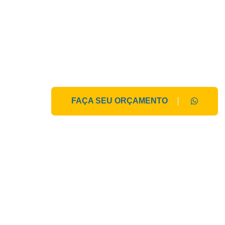
segurança e durabilidade para atender as neces
empresa.
FABRICAÇÃO - INSTALAÇÃO - MANUTENÇÃO
FAÇA SEU ORÇAMENTO