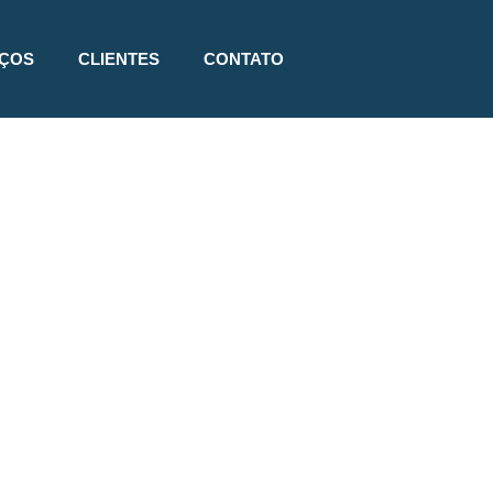
IÇOS
CLIENTES
CONTATO
 EM
TAS
ROLAR
nam estilo,